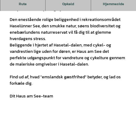
Haus am See - time out fra hverdagen, fra stress, fra
Rute
Opkald
Hjemmeside
tidspres. Bare slap af og nyd!
.
Den enestående rolige beliggenhed i rekreationsområdet
Haselünner See, den smukke natur, søens biodiversitet og
enebærlundens naturreservat vil få dig til at glemme
hverdagens stress.
Beliggende i hjertet af Hasetal-dalen, med cykel- og
vandrestien lige uden for døren, er Haus am See det
perfekte udgangspunkt for vandreture og cykelture gennem
de maleriske omgivelser i Hasetal-dalen.
Find ud af, hvad "emslandsk gæstfrihed" betyder, og lad os
forkæle dig.
Dit Haus am See-team