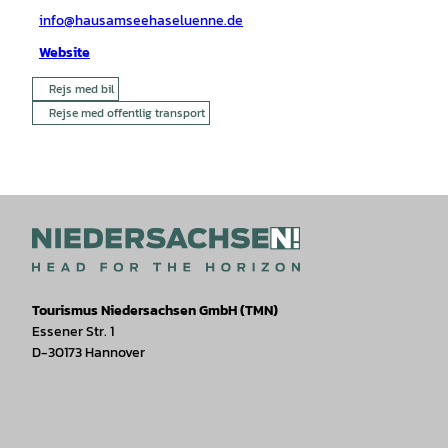
info@hausamseehaseluenne.de
Website
Rejs med bil
Rejse med offentlig transport
Tourismus Niedersachsen GmbH (TMN)
Essener Str. 1
D-30173 Hannover