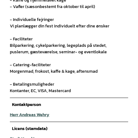
- Kaffe og hjemmelavet kage
- Vafler (sæsonbestemt fra oktober til april)
- Individuelle fejringer
Vi planlægger din fest individuelt efter dine ønsker
- Faciliteter
Bilparkering, cykelparkering, legeplads på stedet,
puslerum, gæsteværelse, seminar- og eventlokale
- Catering-faciliteter
Morgenmad, frokost, kaffe & kage, aftensmad
- Betalingsmuligheder
Kontanter, EC, VISA, Mastercard
Kontaktperson
Herr Andreas Wehry
Licens (stamdata)