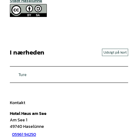
Stadt Haselünne
I nærheden
Udsigt på kort
Ture
Kontakt
Hotel Haus am See
Am See 1
49740
Haselünne
05961 94250