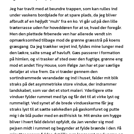
Jeg har travlt med at beundre trappen, som kan rulles ind
under vaskens bordplade for at spare plads, da jeg bliver
afbrudt af en højlydt "muh" fra en ko. Vi går ud på den lille
træterrasse uden for hoveddøren for at se, hvad der foregår.
Men den plettede firbenede ven har allerede vendt sin
opmærksomhed tilbage mod de grønne græsstrå på koens
græsgang. Da jeg trækker vejret ind, fyldes mine lunger med
den lækre, salte smag af havluft. Gæs passerer i formation
på himlen, og vi trasker af sted over den fugtige, grønne eng
mod et andet Tiny House, som ifølge Jan har et par særlige
detaljer at vise frem. Da vi træder gennem den
sortindrammede verandadør og ind i huset, falder mit blik
straks på det asymmetriske store vindue, der indrammer
landskabet, som var det et stort maleri. Yderligere otte
vinduer fylder rummet med lys og får det til at virke lyst og
rummeligt. Ved synet af de brede vindueskarme får jeg
straks lyst til at sætte sølvkedlen på gaskomfuret og putte
mig i de blå puder med en østfrisisk te. Mit ønske om hygge
bliver i hvert fald delvist opfyldt, da Jan vender sig mod
pejsen midt i rummet og begynder at fylde brænde i den. Få