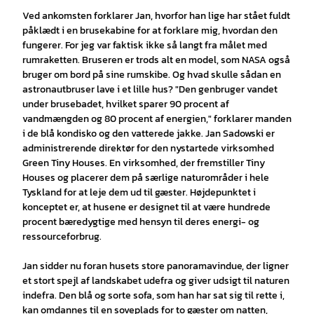
Ved ankomsten forklarer Jan, hvorfor han lige har stået fuldt
påklædt i en brusekabine for at forklare mig, hvordan den
fungerer. For jeg var faktisk ikke så langt fra målet med
rumraketten. Bruseren er trods alt en model, som NASA også
bruger om bord på sine rumskibe. Og hvad skulle sådan en
astronautbruser lave i et lille hus? "Den genbruger vandet
under brusebadet, hvilket sparer 90 procent af
vandmængden og 80 procent af energien," forklarer manden
i de blå kondisko og den vatterede jakke. Jan Sadowski er
administrerende direktør for den nystartede virksomhed
Green Tiny Houses. En virksomhed, der fremstiller Tiny
Houses og placerer dem på særlige naturområder i hele
Tyskland for at leje dem ud til gæster. Højdepunktet i
konceptet er, at husene er designet til at være hundrede
procent bæredygtige med hensyn til deres energi- og
ressourceforbrug.
Jan sidder nu foran husets store panoramavindue, der ligner
et stort spejl af landskabet udefra og giver udsigt til naturen
indefra. Den blå og sorte sofa, som han har sat sig til rette i,
kan omdannes til en soveplads for to gæster om natten,