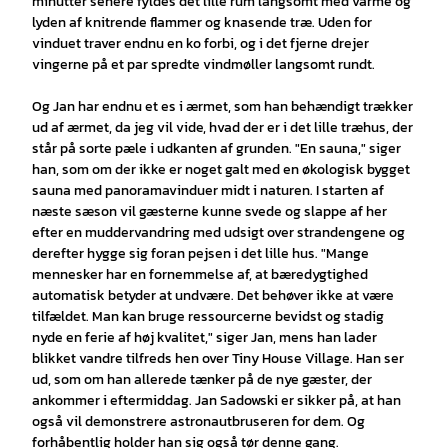
minutter senere fyldes det lille rum langsomt med varme og
lyden af knitrende flammer og knasende træ. Uden for
vinduet traver endnu en ko forbi, og i det fjerne drejer
vingerne på et par spredte vindmøller langsomt rundt.
Og Jan har endnu et es i ærmet, som han behændigt trækker
ud af ærmet, da jeg vil vide, hvad der er i det lille træhus, der
står på sorte pæle i udkanten af grunden. "En sauna," siger
han, som om der ikke er noget galt med en økologisk bygget
sauna med panoramavinduer midt i naturen. I starten af
næste sæson vil gæsterne kunne svede og slappe af her
efter en muddervandring med udsigt over strandengene og
derefter hygge sig foran pejsen i det lille hus. "Mange
mennesker har en fornemmelse af, at bæredygtighed
automatisk betyder at undvære. Det behøver ikke at være
tilfældet. Man kan bruge ressourcerne bevidst og stadig
nyde en ferie af høj kvalitet," siger Jan, mens han lader
blikket vandre tilfreds hen over Tiny House Village. Han ser
ud, som om han allerede tænker på de nye gæster, der
ankommer i eftermiddag. Jan Sadowski er sikker på, at han
også vil demonstrere astronautbruseren for dem. Og
forhåbentlig holder han sig også tør denne gang.