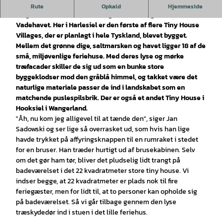
I Østfrisland ved Nordsøen kan feriegæster leje Tiny Houses
Rute
Opkald
Hjemmeside
omgivet af et naturreservat og kun en kort gåtur fra
Vadehavet. Her i Harlesiel er den første af flere Tiny House
Villages, der er planlagt i hele Tyskland, blevet bygget.
Mellem det grønne dige, saltmarsken og havet ligger 18 af de
små, miljøvenlige feriehuse. Med deres lyse og mørke
træfacader skiller de sig ud som en bunke store
byggeklodser mod den gråblå himmel, og takket være det
naturlige materiale passer de ind i landskabet som en
matchende puslespilsbrik. Der er også et andet Tiny House i
Hooksiel i Wangerland.
"Åh, nu kom jeg alligevel til at tænde den", siger Jan
Sadowski og ser lige så overrasket ud, som hvis han lige
havde trykket på affyringsknappen til en rumraket i stedet
for en bruser. Han træder hurtigt ud af brusekabinen. Selv
om det gør ham tør, bliver det pludselig lidt trangt på
badeværelset i det 22 kvadratmeter store tiny house. Vi
indser begge, at 22 kvadratmeter er plads nok til fire
feriegæster, men for lidt til, at to personer kan opholde sig
på badeværelset. Så vi går tilbage gennem den lyse
træskydedør ind i stuen i det lille feriehus.