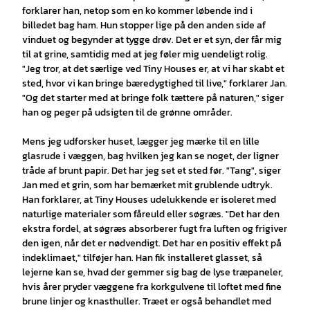
forklarer han, netop som en ko kommer løbende ind i
billedet bag ham. Hun stopper lige på den anden side af
vinduet og begynder at tygge drøv. Det er et syn, der får mig
til at grine, samtidig med at jeg føler mig uendeligt rolig.
"Jeg tror, at det særlige ved Tiny Houses er, at vi har skabt et
sted, hvor vi kan bringe bæredygtighed til live," forklarer Jan.
"Og det starter med at bringe folk tættere på naturen," siger
han og peger på udsigten til de grønne områder.
Mens jeg udforsker huset, lægger jeg mærke til en lille
glasrude i væggen, bag hvilken jeg kan se noget, der ligner
tråde af brunt papir. Det har jeg set et sted før. "Tang", siger
Jan med et grin, som har bemærket mit grublende udtryk.
Han forklarer, at Tiny Houses udelukkende er isoleret med
naturlige materialer som fåreuld eller søgræs. "Det har den
ekstra fordel, at søgræs absorberer fugt fra luften og frigiver
den igen, når det er nødvendigt. Det har en positiv effekt på
indeklimaet," tilføjer han. Han fik installeret glasset, så
lejerne kan se, hvad der gemmer sig bag de lyse træpaneler,
hvis årer pryder væggene fra korkgulvene til loftet med fine
brune linjer og knasthuller. Træet er også behandlet med