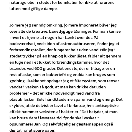
naturlige olier i stedet for kemikalier for ikke at forurene
luften med giftige dampe.
Jo mere jeg ser mig omkring, jo mere imponeret bliver jeg
over alle de kreative, bæredygtige løsninger. For man kan se
i hvert et hjørne, at nogen har tænkt over det. På
badeværelset, ved siden af astronautbruseren, finder jeg et
forbrændingstoilet, der fungerer helt uden vand. Når jeg i
stedet trykker på en knap og lukker låget, falder alt gennem
en luge ned i et lukket forbrændingskammer, hvor det
brændes ved 600 grader. Det eneste, der er tilbage, er en
rest af aske, som er bakteriefri og endda kan bruges som
gødning. I køkkenet opdager jeg et filtersystem, som renser
vandet i vasken så godt, at man kan drikke det uden
problemer - det er ikke nødvendigt med vand fra
plastikflasker. Selv håndklæderne sparer vand og energi. Det
skyldes, at de delvist er lavet af birketræ, hvis antiseptiske
effekt hæmmer væksten af bakterier. "Det betyder, at man
kan bruge dem i længere tid, før de skal vaskes,"
opsummerer Jan. Og selvfølgelig er gæstemappen også
digital for at spare papir.