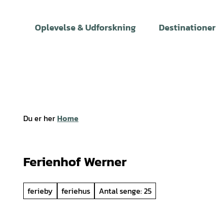
T
i
Oplevelse & Udforskning
Destinationer
l
i
n
d
h
o
l
Du er her
Home
d
Ferienhof Werner
ferieby
feriehus
Antal senge: 25