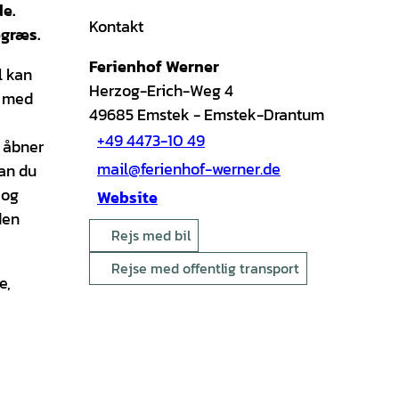
de.
Kontakt
egræs.
Ferienhof Werner
l kan
Herzog-Erich-Weg 4
t med
49685
Emstek
- Emstek-Drantum
+49 4473-10 49
r åbner
mail@ferienhof-werner.de
kan du
 og
Website
den
Rejs med bil
Rejse med offentlig transport
e,