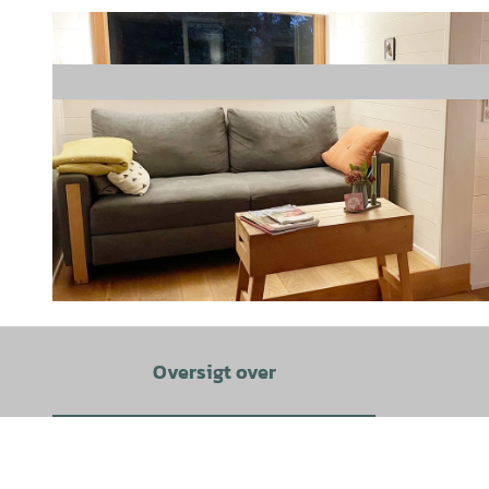
© TourismusMarketing Niedersachsen GmbH (TMN) |
CC-BY
Oversigt over