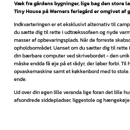
Væk fra gårdens bygninger, lige bag den store la
Tiny House på Werners feriegård er omgivet af 
Indkvarteringen er et eksklusivt alternativ til camp
du sætte dig til rette i udtrækssofaen og nyde var
masser af opbevaringsplads. Når de forreste skabsd
opholdsområdet. Uanset om du sætter dig til rette 
din bærbare computer ved skrivebordet - den unikke
måske endda få øje på et rådyr, der løber forbi. Til
opvaskemaskine samt et køkkenbord med to stole. D
ende.
Ud over din egen lille veranda lige foran det lill
afsondrede siddepladser, liggestole og hængekøje