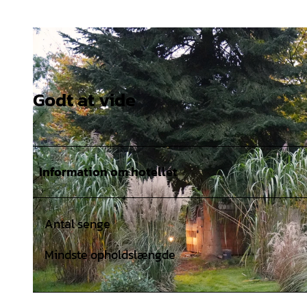
Godt at vide
Information om hotellet
Antal senge
Mindste opholdslængde
© TourismusMarketing Niedersachsen GmbH (TMN) |
CC-BY