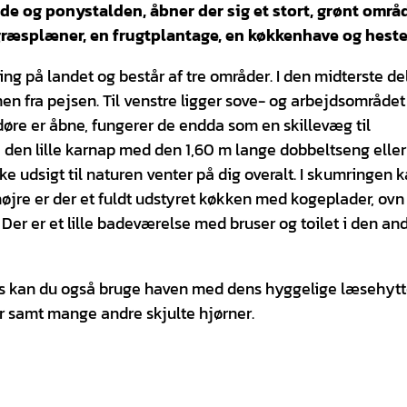
de og ponystalden, åbner der sig et stort, grønt områ
græsplæner, en frugtplantage, en køkkenhave og hest
ing på landet og består af tre områder. I den midterste de
men fra pejsen. Til venstre ligger sove- og arbejdsområde
øre er åbne, fungerer de endda som en skillevæg til
i den lille karnap med den 1,60 m lange dobbeltseng elle
 udsigt til naturen venter på dig overalt. I skumringen 
 højre er der et fuldt udstyret køkken med kogeplader, ovn
er er et lille badeværelse med bruser og toilet i den an
e hus kan du også bruge haven med dens hyggelige læsehytt
r samt mange andre skjulte hjørner.