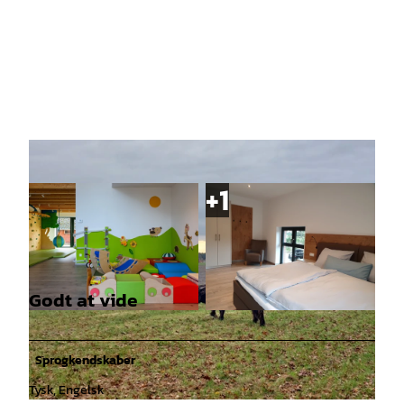
Godt at vide
© Löchte, malopo/Stockwerk2 |
CC-BY-SA
©
CC0
Sprogkendskaber
Tysk, Engelsk