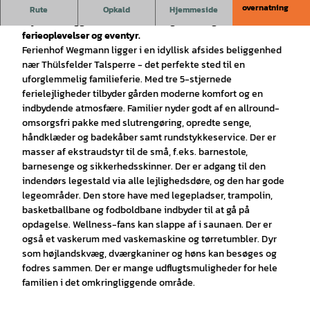
Oplev Wegmanns feriegård: et familievenligt paradis med en
overnatning
Rute
Opkald
Hjemmeside
idyllisk beliggenhed, ideel til uforglemmelige
ferieoplevelser og eventyr.
Ferienhof Wegmann ligger i en idyllisk afsides beliggenhed
nær Thülsfelder Talsperre - det perfekte sted til en
uforglemmelig familieferie. Med tre 5-stjernede
ferielejligheder tilbyder gården moderne komfort og en
indbydende atmosfære. Familier nyder godt af en allround-
omsorgsfri pakke med slutrengøring, opredte senge,
håndklæder og badekåber samt rundstykkeservice. Der er
masser af ekstraudstyr til de små, f.eks. barnestole,
barnesenge og sikkerhedsskinner. Der er adgang til den
indendørs legestald via alle lejlighedsdøre, og den har gode
legeområder. Den store have med legepladser, trampolin,
basketballbane og fodboldbane indbyder til at gå på
opdagelse. Wellness-fans kan slappe af i saunaen. Der er
også et vaskerum med vaskemaskine og tørretumbler. Dyr
som højlandskvæg, dværgkaniner og høns kan besøges og
fodres sammen. Der er mange udflugtsmuligheder for hele
familien i det omkringliggende område.