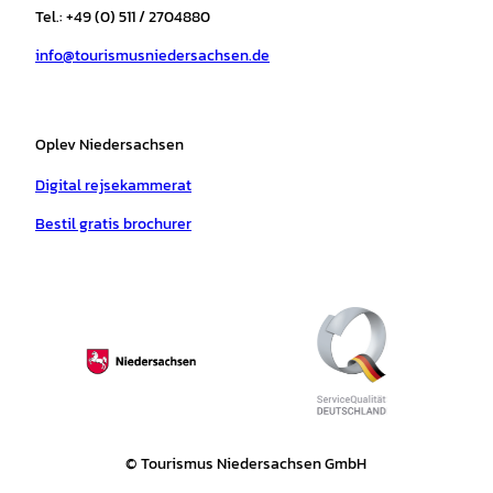
r
o
e
p
e
Tel.: +49 (0) 511 / 2704880
a
k
p
s
info@tourismusniedersachsen.de
m
t
Oplev Niedersachsen
Digital rejsekammerat
Bestil gratis brochurer
© Tourismus Niedersachsen GmbH