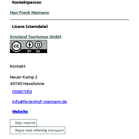
Kontaktperson
Herr Frank Niemann
Licens (stamdata)
Emsland Tourismus GmbH
Kontakt
Neuer Kamp 2
49740
Haselünne
05961 5153
info@ferienhof-niemann.de
Website
Rejs med bil
Rejse med offentlig transport