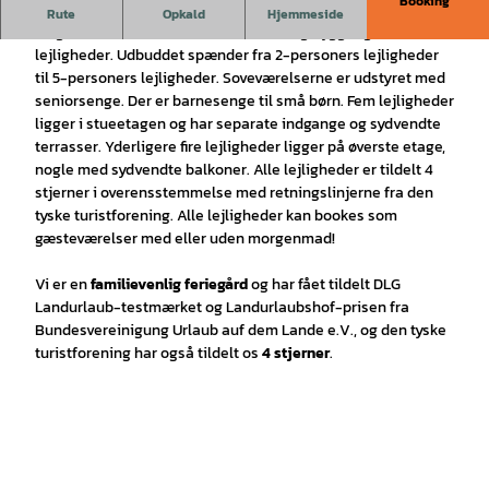
Booking
Ferienhof Niemann in Hasetal
Rute
Opkald
Hjemmeside
På gården indkvarteres du i moderne og hyggeligt indrettede
lejligheder. Udbuddet spænder fra 2-personers lejligheder
til 5-personers lejligheder. Soveværelserne er udstyret med
seniorsenge. Der er barnesenge til små børn. Fem lejligheder
ligger i stueetagen og har separate indgange og sydvendte
terrasser. Yderligere fire lejligheder ligger på øverste etage,
nogle med sydvendte balkoner. Alle lejligheder er tildelt 4
stjerner i overensstemmelse med retningslinjerne fra den
tyske turistforening. Alle lejligheder kan bookes som
gæsteværelser med eller uden morgenmad!
Vi er en
familievenlig feriegård
og har fået tildelt DLG
Landurlaub-testmærket og Landurlaubshof-prisen fra
Bundesvereinigung Urlaub auf dem Lande e.V., og den tyske
turistforening har også tildelt os
4 stjerner
.