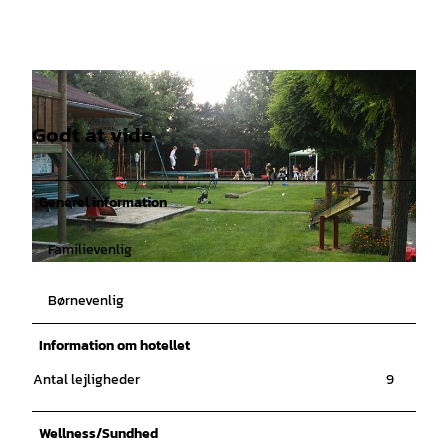
Godt at vide
Generel information
Familievenlig
© Emsland |
CC-BY-SA
Børnevenlig
Information om hotellet
Antal lejligheder
9
Wellness/Sundhed