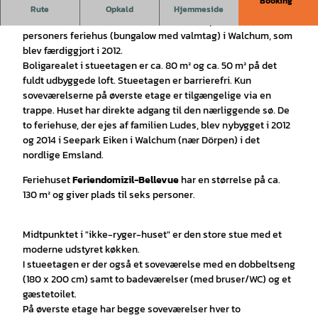
Booking
Sommerhus på Seepark Eiken i Walchum
.
Rute
Opkald
Hjemmeside
Feriehuset "Feriendomizil-Bellevue" i Seepark Eiken er et 6-
personers feriehus (bungalow med valmtag) i Walchum, som
blev færdiggjort i 2012.
Boligarealet i stueetagen er ca. 80 m² og ca. 50 m² på det
fuldt udbyggede loft. Stueetagen er barrierefri. Kun
soveværelserne på øverste etage er tilgængelige via en
trappe. Huset har direkte adgang til den nærliggende sø. De
to feriehuse, der ejes af familien Ludes, blev nybygget i 2012
og 2014 i Seepark Eiken i Walchum (nær Dörpen) i det
nordlige Emsland.
Feriehuset
Feriendomizil-Bellevue
har en størrelse på ca.
130 m² og giver plads til seks personer.
Midtpunktet i "ikke-ryger-huset" er den store stue med et
moderne udstyret køkken.
I stueetagen er der også et soveværelse med en dobbeltseng
(180 x 200 cm) samt to badeværelser (med bruser/WC) og et
gæstetoilet.
På øverste etage har begge soveværelser hver to