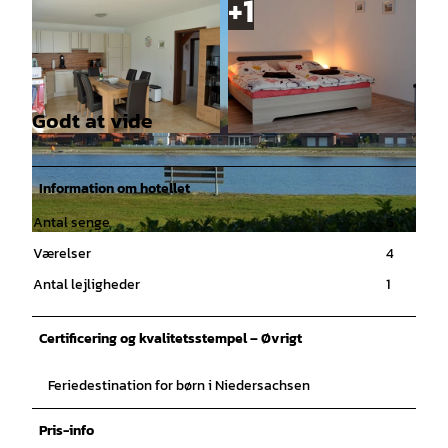
Godt at vide
© Emsland |
CC-BY-SA
© Emsland |
CC-BY-SA
Information om hotellet
Antal senge
6
© Emsland |
CC-BY-SA
Værelser
4
Antal lejligheder
1
Certificering og kvalitetsstempel – Øvrigt
Feriedestination for børn i Niedersachsen
Pris-info