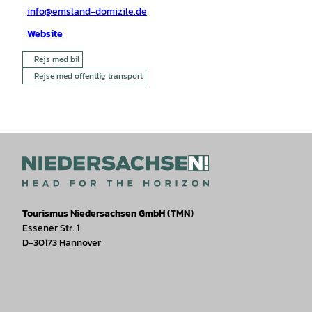
info@emsland-domizile.de
Website
Rejs med bil
Rejse med offentlig transport
Tourismus Niedersachsen GmbH (TMN)
Essener Str. 1
D-30173 Hannover