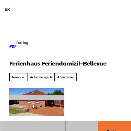
d Niedersachsen
T
i
DK
Søg
Menu
l
i
n
d
h
Deling
o
PDF
l
d
Ferienhaus Feriendomizil-Bellevue
feriehus
Antal senge: 6
4 Værelser
©
CC-BY-SA