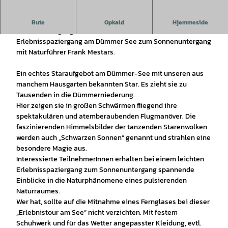
Naturparkführung zur Vogelbeobachtung zum
Rute
Opkald
Hjemmeside
Sonnenuntergang mit Frank Mestars.
Erlebnisspaziergang am Dümmer See zum Sonnenuntergang
mit Naturführer Frank Mestars.
Ein echtes Staraufgebot am Dümmer-See mit unseren aus
manchem Hausgarten bekannten Star. Es zieht sie zu
Tausenden in die Dümmerniederung.
Hier zeigen sie in großen Schwärmen fliegend ihre
spektakulären und atemberaubenden Flugmanöver. Die
faszinierenden Himmelsbilder der tanzenden Starenwolken
werden auch „Schwarzen Sonnen“ genannt und strahlen eine
besondere Magie aus.
Interessierte TeilnehmerInnen erhalten bei einem leichten
Erlebnisspaziergang zum Sonnenuntergang spannende
Einblicke in die Naturphänomene eines pulsierenden
Naturraumes.
Wer hat, sollte auf die Mitnahme eines Fernglases bei dieser
„Erlebnistour am See“ nicht verzichten. Mit festem
Schuhwerk und für das Wetter angepasster Kleidung, evtl.