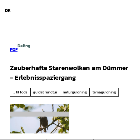
d Niedersachsen
T
i
DK
Søg
Menu
l
i
n
d
h
Deling
o
PDF
l
d
Zauberhafte Starenwolken am Dümmer
- Erlebnisspaziergang
… til fods
guidet rundtur
naturguidning
temaguidning
© Pixabay |
CC0