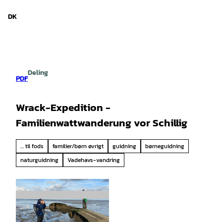
d Niedersachsen
T
i
DK
Søg
Menu
l
i
n
d
h
Deling
o
PDF
l
d
Wrack-Expedition -
Familienwattwanderung vor Schillig
… til fods
familier/børn øvrigt
guidning
børneguidning
naturguidning
Vadehavs-vandring