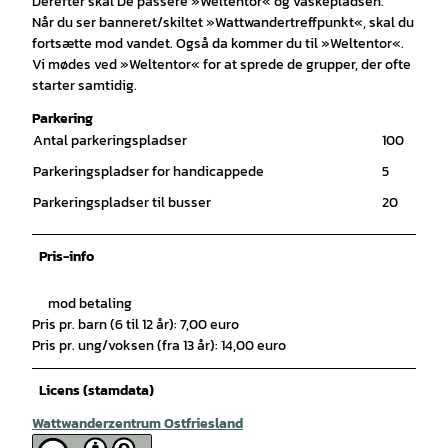
Derefter skal De passere »Weltentor« og vaskepladsen.
Når du ser banneret/skiltet »Wattwandertreffpunkt«, skal du
fortsætte mod vandet. Også da kommer du til »Weltentor«.
Vi mødes ved »Weltentor« for at sprede de grupper, der ofte
starter samtidig.
Parkering
Antal parkeringspladser
100
Parkeringspladser for handicappede
5
Parkeringspladser til busser
20
Pris-info
mod betaling
Pris pr. barn (6 til 12 år): 7,00 euro
Pris pr. ung/voksen (fra 13 år): 14,00 euro
Licens (stamdata)
Wattwanderzentrum Ostfriesland