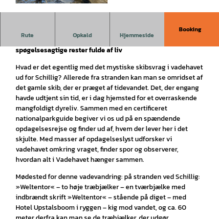
© Wrack vor Schillig, Wattwanderzentrum Ostfr
iesland |
CC-BY-SA
Booking
Rute
Opkald
Hjemmeside
Vandretur langs vandkanten
til skibsvraget –
spøgelsesagtige rester fulde af liv
Hvad er det egentlig med det mystiske skibsvrag i vadehavet
ud for Schillig? Allerede fra stranden kan man se omridset af
det gamle skib, der er præget af tidevandet. Det, der engang
havde udtjent sin tid, er i dag hjemsted for et overraskende
mangfoldigt dyreliv. Sammen med en certificeret
nationalparkguide begiver vi os ud på en spændende
opdagelsesrejse og finder ud af, hvem der lever her i det
skjulte. Med masser af opdagelseslyst udforsker vi
vadehavet omkring vraget, finder spor og observerer,
hvordan alt i Vadehavet hænger sammen.
Mødested for denne vadevandring: på stranden ved Schillig:
»Weltentor« – to høje træbjælker – en tværbjælke med
indbrændt skrift »Weltentor« – stående på diget – med
Hotel Upstalsboom i ryggen – kig mod vandet, og ca. 60
meter derfra kan man se de træbjælker, der udgør