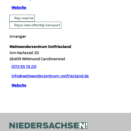
Website
Rejs med bil
Rejse med offentlig transport
Arrangør
Wattwanderzentrum Ostfriesland
Am Harlesiel 20
26409
Wittmund Carolinensiel
0173 99 78 231
info@wattwanderzentrum-ostfriesland.de
Website