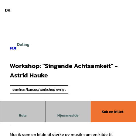
d Niedersachsen
T
i
DK
Søg
Menu
l
i
n
d
h
Deling
o
PDF
l
d
Workshop: "Singende Achtsamkeit" -
Astrid Hauke
seminar/kursus/workshop øvrigt
Køb en billet
Rute
Hjemmeside
Workshop: "Syngende mindfulness" på Juist - Astrid Hauke
.
Musik som en kilde til styrke og musik som en kilde til