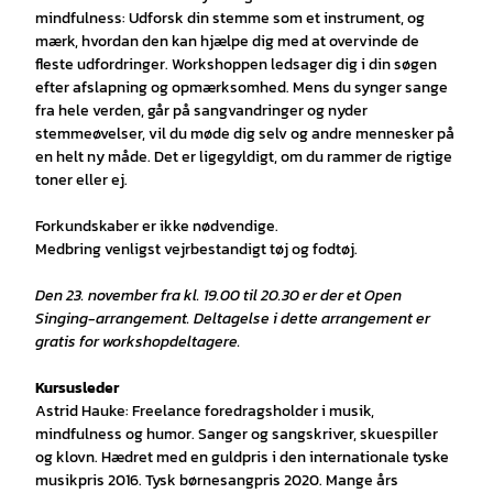
mindfulness: Udforsk din stemme som et instrument, og
mærk, hvordan den kan hjælpe dig med at overvinde de
fleste udfordringer. Workshoppen ledsager dig i din søgen
efter afslapning og opmærksomhed. Mens du synger sange
fra hele verden, går på sangvandringer og nyder
stemmeøvelser, vil du møde dig selv og andre mennesker på
en helt ny måde. Det er ligegyldigt, om du rammer de rigtige
toner eller ej.
Forkundskaber er ikke nødvendige.
Medbring venligst vejrbestandigt tøj og fodtøj.
Den 23. november fra kl. 19.00 til 20.30 er der et Open
Singing-arrangement. Deltagelse i dette arrangement er
gratis for workshopdeltagere.
Kursusleder
Astrid Hauke: Freelance foredragsholder i musik,
mindfulness og humor. Sanger og sangskriver, skuespiller
og klovn. Hædret med en guldpris i den internationale tyske
musikpris 2016. Tysk børnesangpris 2020. Mange års