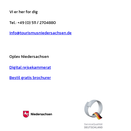
t
e
t
T
t
t
a
b
o
u
s
e
Vi er her for dig
g
o
k
b
a
r
r
o
e
p
e
Tel.: +49 (0) 511 / 2704880
a
k
p
s
info@tourismusniedersachsen.de
m
t
Oplev Niedersachsen
Digital rejsekammerat
Bestil gratis brochurer