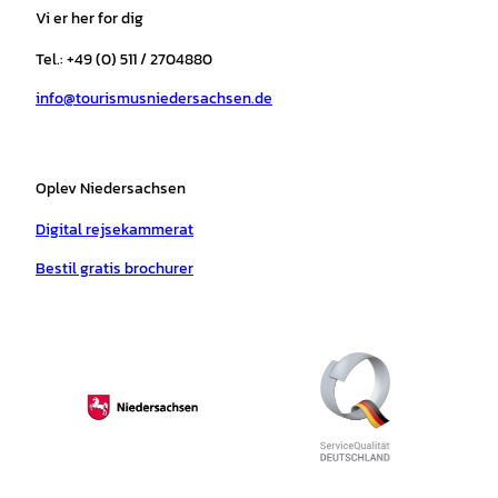
a
b
o
u
s
e
Vi er her for dig
g
o
k
b
a
r
r
o
e
p
e
Tel.: +49 (0) 511 / 2704880
a
k
p
s
info@tourismusniedersachsen.de
m
t
Oplev Niedersachsen
Digital rejsekammerat
Bestil gratis brochurer