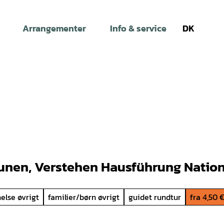
Arrangementer
Info & service
DK
Søg
aunen, Verstehen Hausführung Nati
else øvrigt
familier/børn øvrigt
guidet rundtur
fra 4,50 €