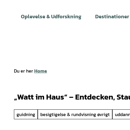
T
i
Oplevelse & Udforskning
Destinationer
l
i
n
d
h
o
l
Du er her
Home
d
„Watt im Haus“ – Entdecken, St
guidning
besigtigelse & rundvisning øvrigt
uddann