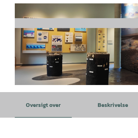
© Nationalpark-Haus Wattenhuus |
CC-BY-SA
Oversigt over
Beskrivelse