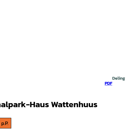
Deling
PDF
onalpark-Haus Wattenhuus
 p.P.