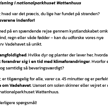
isning i nationalparkhuset Wattenhuus
g hvad var det præcis, du lige har fundet på stranden?
svarene indenfor!
 med på en spændende rejse gennem kystlandskabet omk
vind, regn eller våde fødder – kan du udforske vores nye
rv Vadehavet så unikt.
mangfoldighed
: Hvilke dyr og planter der lever her, hvord
forandrer sig i en tid med klimaforandringer
. Hvorfor 
og samtidig så bevaringsværdigt?
er tilgængelig for alle, varer ca. 45 minutter og er perfekt
ere om Vadehavet
. Uanset om solen skinner eller vejret er d
i nationalparkhuset Wattenhuus.
 yderligere spørgsmål!