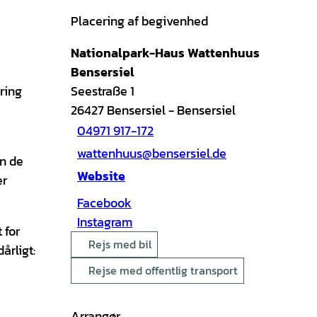
Placering af begivenhed
Nationalpark-Haus Wattenhuus
Bensersiel
ring
Seestraße 1
26427
Bensersiel
- Bensersiel
04971 917-172
wattenhuus@bensersiel.de
an de
Website
er
Facebook
Instagram
 for
Rejs med bil
årligt:
Rejse med offentlig transport
Arrangør