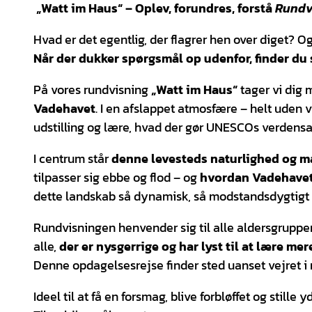
„Watt im Haus“ – Oplev, forundres, forstå
Rundv
Hvad er det egentlig, der flagrer hen over diget? O
Når der dukker spørgsmål op udenfor, finder du 
På vores rundvisning
„Watt im Haus“
tager vi dig
Vadehavet
. I en afslappet atmosfære – helt uden 
udstilling og lære, hvad der gør UNESCOs verdensa
I centrum står
denne levesteds naturlighed og 
tilpasser sig ebbe og flod – og
hvordan Vadehavet 
dette landskab så dynamisk, så modstandsdygtigt 
Rundvisningen henvender sig til alle aldersgrupper, 
alle,
der er nysgerrige og har lyst til at lære m
Denne opdagelsesrejse finder sted uanset vejret 
Ideel til at få en forsmag, blive forbløffet og stille