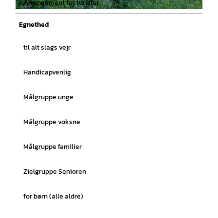
Arrangement for turister
© Tourist Information Dümmerland |
CC-BY
Egnethed
til alt slags vejr
Handicapvenlig
Målgruppe unge
Målgruppe voksne
Målgruppe familier
Zielgruppe Senioren
for børn (alle aldre)