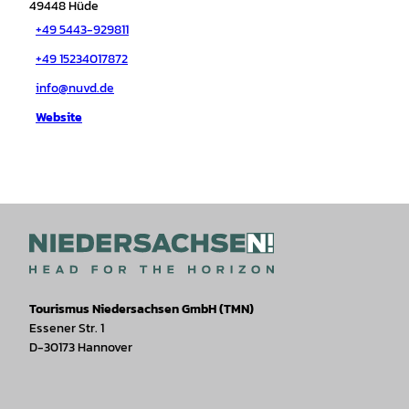
49448
Hüde
+49 5443-929811
+49 15234017872
info@nuvd.de
Website
Tourismus Niedersachsen GmbH (TMN)
Essener Str. 1
D-30173 Hannover