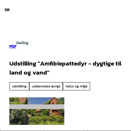
d Niedersachsen
T
i
DK
Søg
Menu
l
i
n
d
h
Deling
o
PDF
l
d
Udstilling "Amfibiepattedyr - dygtige til
land og vand"
udstilling
uddannelse øvrigt
natur og miljø
© Oliver Lange |
CC-BY-SA