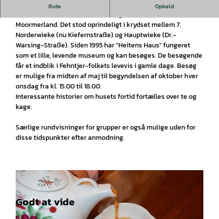
Teetied i Heiten´s Huus
Rute
Opkald
"Heitens Huus" er en af de få tilbageværende Fehnhäuser i
Moormerland. Det stod oprindeligt i krydset mellem 7.
Norderwieke (nu Kiefernstraße) og Hauptwieke (Dr.-
Warsing-Straße). Siden 1995 har "Heitens Haus" fungeret
som et lille, levende museum og kan besøges. De besøgende
får et indblik i Fehntjer-folkets levevis i gamle dage. Besøg
er mulige fra midten af maj til begyndelsen af oktober hver
onsdag fra kl. 15.00 til 18.00.
Interessante historier om husets fortid fortælles over te og
kage.
Særlige rundvisninger for grupper er også mulige uden for
disse tidspunkter efter anmodning.
Godt at vide