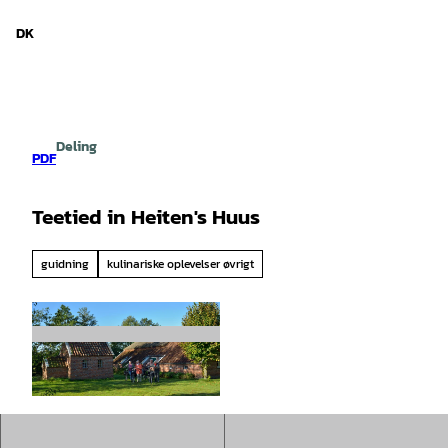
d Niedersachsen
T
i
DK
Søg
Menu
l
i
n
d
h
Deling
o
PDF
l
d
Teetied in Heiten's Huus
guidning
kulinariske oplevelser øvrigt
© Luis Bonito, Fotograf, Moormerland Tourism
us |
CC-BY-SA