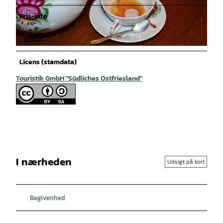
Pris-info
gratis
© Ostfriesland Tourismus GmbH |
CC-BY-SA
Licens (stamdata)
Touristik GmbH "Südliches Ostfriesland"
I nærheden
Udsigt på kort
Begivenhed