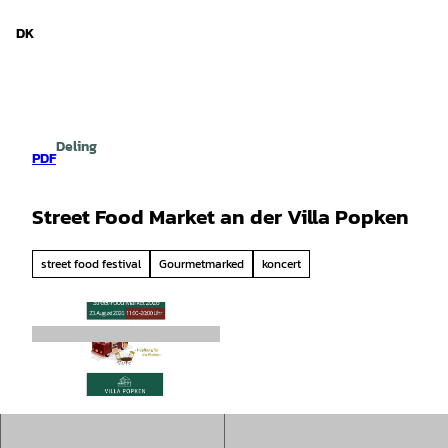
d Niedersachsen
T
i
DK
Søg
Menu
l
i
n
d
h
Deling
o
PDF
l
d
Street Food Market an der Villa Popken
street food festival
Gourmetmarked
koncert
©
CC-BY-SA