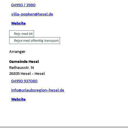
04950 / 3980
villa-popken@hesel.de
Website
Rejs med bil
Rejse med offentlig transport
Arrangør
Gemeinde Hesel
Rathausstr. 14
26835
Hesel
- Hesel
04950 937080
info@urlaubsregion-hesel.de
Website