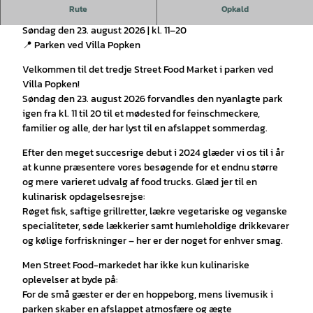
Rute
Opkald
🍔🌮 Street Food Market ved Villa Popken 2026 🍦🍻
Søndag den 23. august 2026 | kl. 11–20
📍 Parken ved Villa Popken
Velkommen til det tredje Street Food Market i parken ved
Villa Popken!
Søndag den 23. august 2026 forvandles den nyanlagte park
igen fra kl. 11 til 20 til et mødested for feinschmeckere,
familier og alle, der har lyst til en afslappet sommerdag.
Efter den meget succesrige debut i 2024 glæder vi os til i år
at kunne præsentere vores besøgende for et endnu større
og mere varieret udvalg af food trucks. Glæd jer til en
kulinarisk opdagelsesrejse:
Røget fisk, saftige grillretter, lækre vegetariske og veganske
specialiteter, søde lækkerier samt humleholdige drikkevarer
og kølige forfriskninger – her er der noget for enhver smag.
Men Street Food-markedet har ikke kun kulinariske
oplevelser at byde på:
For de små gæster er der en hoppeborg, mens livemusik i
parken skaber en afslappet atmosfære og ægte