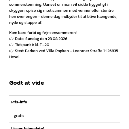
sommerstemning. Uanset om man vil sidde hyggeligt i
skyggen, spise sig mæt sammen med venner eller slentre
hen over engen – denne dag indbyder til at blive hængende,
nyde og slappe af.
Kom bare forbi og fejr sensommeren!
👉 Dato: Søndag den 23.08.2026
👉 Tidspunkt: kl. 11–20
👉 Sted: Parken ved Villa Popken – Leeraner Straße 1 i 26835
Hesel
Godt at vide
Pris-info
gratis
Licens (stamdata)