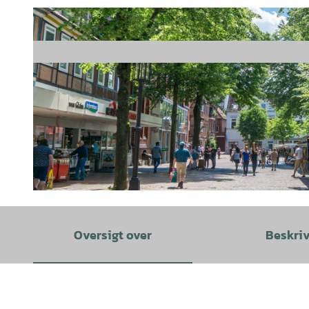
© STADE Marketing und Tourismus GmbH |
CC0
Oversigt over
Beskri