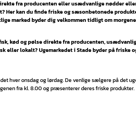
r direkte fra producenten eller usædvanlige nødder elle
lt? Her kan du finde friske og sæsonbetonede produkter
lige marked byder dig velkommen tidligt om morgene
 fisk, kød og pølse direkte fra producenten, usædvanli
isk eller lokalt? Ugemarkedet i Stade byder på friske o
det hver onsdag og lørdag. De venlige sælgere på det ug
nen fra kl. 8.00 og præsenterer deres friske produkter.