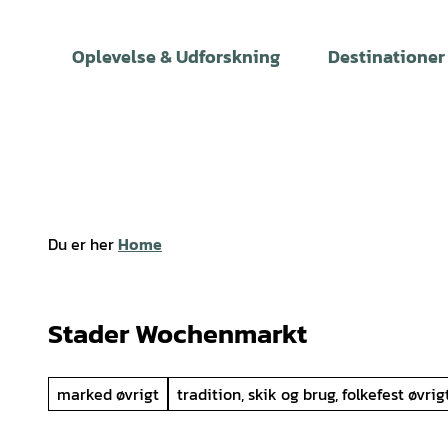
T
i
Oplevelse & Udforskning
Destinationer
l
i
n
d
h
o
l
Du er her
Home
d
Stader Wochenmarkt
marked øvrigt
tradition, skik og brug, folkefest øvrig