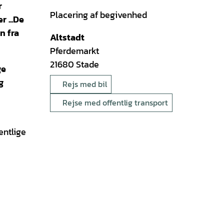
r
Placering af begivenhed
 ...
De
n fra
Altstadt
Pferdemarkt
21680
Stade
ge
g
Rejs med bil
Rejse med offentlig transport
entlige