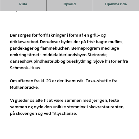
Den 22. august 2026 kl. 12.00 begynder sommerfesten på
Rute
Opkald
Hjemmeside
Tillyschanze.
Der sørges for forfriskninger i form af en grill- og
drikkevarebod. Derudover bydes der på friskbagte muffins,
pandekager og flammekuchen. Børneprogram med lege
omkring tårnet i middelalderlandsbyen Steinrode,
danseshow, pindhesteløb og bueskydning. Sjove historier fra
Schmook-Huus.
Om aftenen fra kl. 20 er der livemusik. Taxa-shuttle fra
Mühlenbrücke.
Vi glæder os alle til at være sammen med jer igen, feste
sammen og nyde den unikke stemning i skovrestauranten,
på skovengen og ved Tillyschanze.