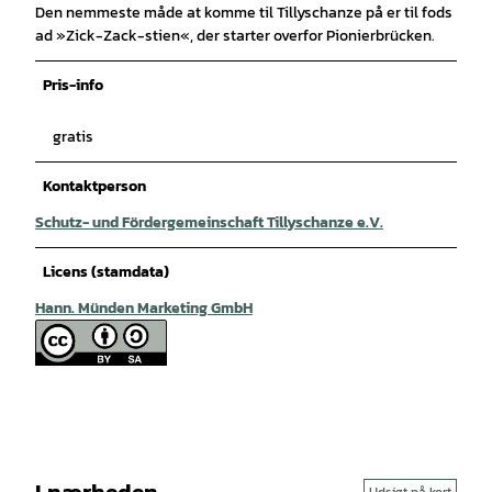
Den nemmeste måde at komme til Tillyschanze på er til fods
ad »Zick-Zack-stien«, der starter overfor Pionierbrücken.
Pris-info
gratis
Kontaktperson
Schutz- und Fördergemeinschaft Tillyschanze e.V.
Licens (stamdata)
Hann. Münden Marketing GmbH
I nærheden
Udsigt på kort