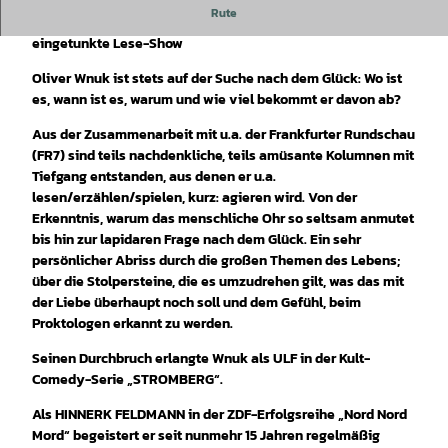
Rute
Wnuk denkt laut und liest was vor – eine autobiographisch
eingetunkte Lese-Show
Oliver Wnuk ist stets auf der Suche nach dem Glück: Wo ist
es, wann ist es, warum und wie viel bekommt er davon ab?
Aus der Zusammenarbeit mit u.a. der Frankfurter Rundschau
(FR7) sind teils nachdenkliche, teils amüsante Kolumnen mit
Tiefgang entstanden, aus denen er u.a.
lesen/erzählen/spielen, kurz: agieren wird. Von der
Erkenntnis, warum das menschliche Ohr so seltsam anmutet
bis hin zur lapidaren Frage nach dem Glück. Ein sehr
persönlicher Abriss durch die großen Themen des Lebens;
über die Stolpersteine, die es umzudrehen gilt, was das mit
der Liebe überhaupt noch soll und dem Gefühl, beim
Proktologen erkannt zu werden.
Seinen Durchbruch erlangte Wnuk als ULF in der Kult-
Comedy-Serie „STROMBERG“.
Als HINNERK FELDMANN in der ZDF-Erfolgsreihe „Nord Nord
Mord“ begeistert er seit nunmehr 15 Jahren regelmäßig