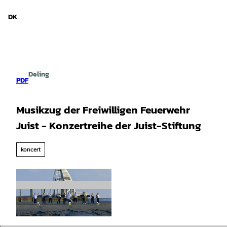
d Niedersachsen
T
i
DK
Søg
Menu
l
i
n
d
h
Deling
o
PDF
l
d
Musikzug der Freiwilligen Feuerwehr
Juist - Konzertreihe der Juist-Stiftung
koncert
© Manfred Bone |
CC-BY