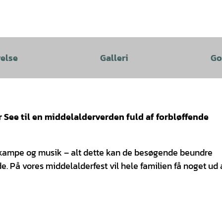
velse
Galleri
Go
See til en middelalderverden fuld af forbløffende
g, kampe og musik – alt dette kan de besøgende beundre
 vores middelalderfest vil hele familien få noget ud a