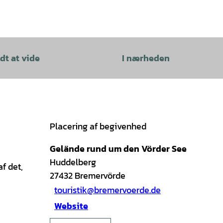
dt at vide
I nærheden
Placering af begivenhed
Gelände rund um den Vörder See
Huddelberg
f det,
27432
Bremervörde
touristik@bremervoerde.de
Website