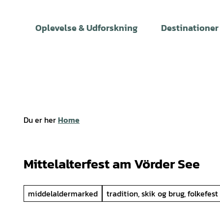
T
i
Oplevelse & Udforskning
Destinationer
l
i
n
d
h
o
l
Du er her
Home
d
Mittelalterfest am Vörder See
middelaldermarked
tradition, skik og brug, folkefest