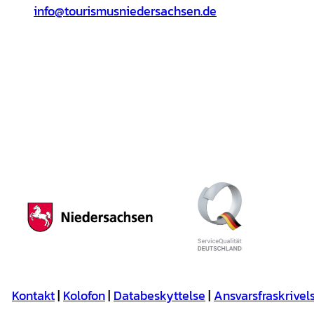
info@tourismusniedersachsen.de
Kontakt
Kolofon
Databeskyttelse
Ansvarsfraskrivel