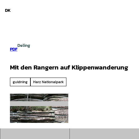
d Niedersachsen
T
i
DK
Søg
Menu
l
i
n
d
h
Deling
o
PDF
l
d
Mit den Rangern auf Klippenwanderung
guidning
Harz Nationalpark
© Siegfried Richter |
CC-BY-SA