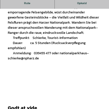
An vielen Stellen des Nationalparks gibt der Wald den Blick
Rute
Opkald
auf wilde Felslandschaften frei. Schroffe Klippen, einzeln
emporragende Felsengebilde, wüst durcheinander
geworfene Gesteinsblöcke – die Vielfalt und Wildheit dieser
Felsfluren prägt den Harzer Nationalpark. Wandern Sie bei
dieser anspruchsvollen Wanderung mit dem Nationalpark-
Ranger durch die raue, eindrucksvolle Landschaft.
Treffpunkt: Schierke, Tourist-Information
Dauer: ca. 5 Stunden (Rucksackverpflegung
empfohlen)
Anmeldung: 039455 477 oder nationalparkhaus-
schierke@npharz.de
Godt at vide