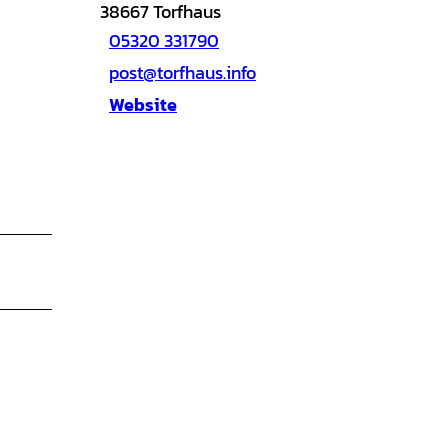
38667
Torfhaus
05320 331790
post@torfhaus.info
Website