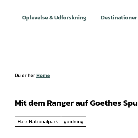
T
i
Oplevelse & Udforskning
Destinationer
l
i
n
d
h
o
l
Du er her
Home
d
Mit dem Ranger auf Goethes Spu
Harz Nationalpark
guidning