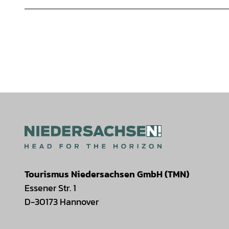
Tourismus Niedersachsen GmbH (TMN)
Essener Str. 1
D-30173 Hannover