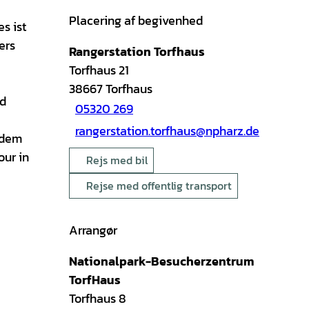
Placering af begivenhed
s ist
ers
Rangerstation Torfhaus
Torfhaus 21
38667
Torfhaus
nd
05320 269
rangerstation.torfhaus@npharz.de
rdem
our in
Rejs med bil
Rejse med offentlig transport
Arrangør
Nationalpark-Besucherzentrum
TorfHaus
Torfhaus 8