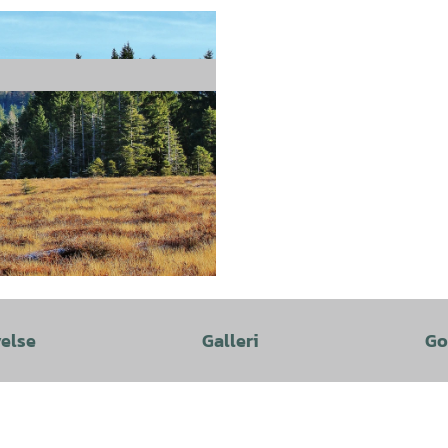
velse
Galleri
Go