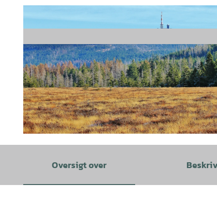
© NLP-intern nutzbar, Danilo Hartung |
CC-BY-SA
Oversigt over
Beskri