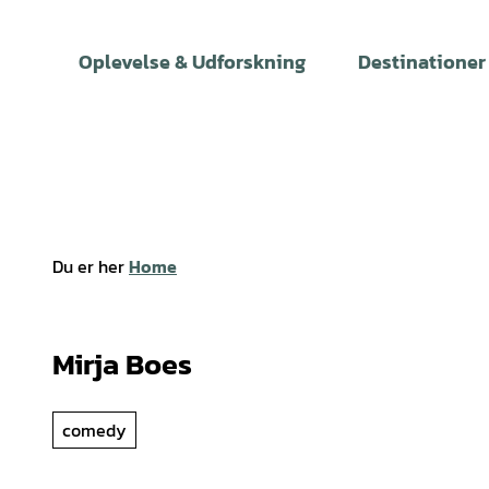
T
i
Oplevelse & Udforskning
Destinationer
l
i
n
d
h
o
l
Du er her
Home
d
Mirja Boes
comedy