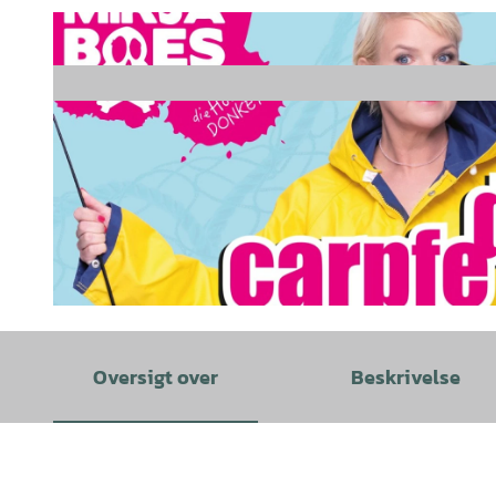
©
CC-BY-SA
Oversigt over
Beskrivelse