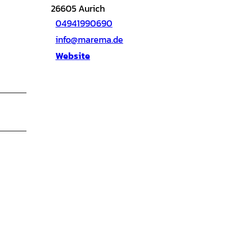
26605
Aurich
04941990690
info@marema.de
Website