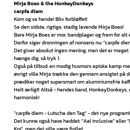
Mirja Boes & the HonkeyDonkeys
carpfe diem
Kom og se hende! Bliv forbløffet!
Se den sidste, rigtige, stadig levende Mirja Boes!
Bare Mirja Boes er mor, bandplager og frem for alt 
Derfor siger dronningen af nonsens nu: "carpfe di
Det giver absolut ingen mening, men det er meget sj
hænge dig, så tryk 1.
Også på tilbud: en modig husmors episke kamp med 
øvrigt ville Mirja trække den gennem ansigtet på 
prædiker noget supersmart om aluminiumsfrie kaffe
Helt ærligt! Altså - hendes band, HonkeyDonkeys, e
harmonisk!
"carpfe diem - Lutsche den Tag" - det nye program!
Det kunne også have heddet: "Aal inclusive" eller "
Koi", men det ville være fjollet.