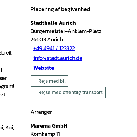
Placering af begivenhed
Stadthalle Aurich
Bürgermeister-Anklam-Platz
26603
Aurich
+49 4941 / 123322
u vil
info@stadt.aurich.de
Website
I
ser
Rejs med bil
ogram!
Rejse med offentlig transport
get
Arrangør
Marema GmbH
i, Koi,
Kornkamp 11