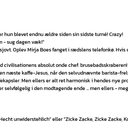
er hun blevet endnu ældre siden sin sidste turné! Crazy!
em - sug dagen væk!"
ovt. Oplev Mirja Boes fanget i rædslens telefonkø. Hvis d
civilisationens absolut onde chef: brusebadsskraberen! 
den næste kaffe-Jesus, når den selvudnævnte barista-frel
kapsler. Men ellers er alt ret harmonisk i hendes nye pr
r selvfølgelig i den modtagende ende ... men ellers - me
Hecht unwiderstehlich" eller "Zicke Zacke, Zicke Zacke, Ko