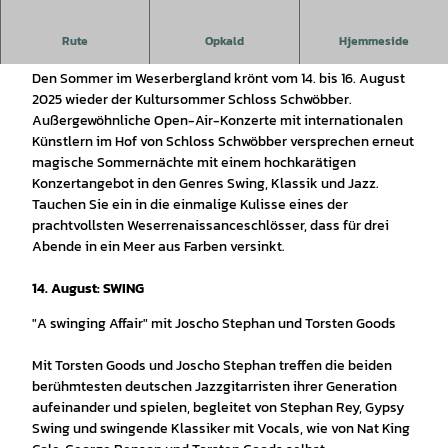
Open-Air-Festival mit Swing, Klassik, Jazz im illuminierten
Rute
Opkald
Hjemmeside
Schlosshof
Den Sommer im Weserbergland krönt vom 14. bis 16. August
2025 wieder der Kultursommer Schloss Schwöbber.
Außergewöhnliche Open-Air-Konzerte mit internationalen
Künstlern im Hof von Schloss Schwöbber versprechen erneut
magische Sommernächte mit einem hochkarätigen
Konzertangebot in den Genres Swing, Klassik und Jazz.
Tauchen Sie ein in die einmalige Kulisse eines der
prachtvollsten Weserrenaissanceschlösser, dass für drei
Abende in ein Meer aus Farben versinkt.
14. August: SWING
"A swinging Affair" mit Joscho Stephan und Torsten Goods
Mit Torsten Goods und Joscho Stephan treffen die beiden
berühmtesten deutschen Jazzgitarristen ihrer Generation
aufeinander und spielen, begleitet von Stephan Rey, Gypsy
Swing und swingende Klassiker mit Vocals, wie von Nat King