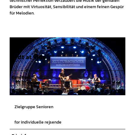
technischer Perfektion verzaubert die Musik der genialen
Brüder mit Virtuosität, Sensibilität und einem feinen Gespür
für Melodien.
Godt at vide
Egnethed
Målgruppe voksne
© Touristikzentrum Westliches Weserbergland, Schlosshotel Münchhausen |
CC-BY-SA
Zielgruppe Senioren
for individuelle rejsende