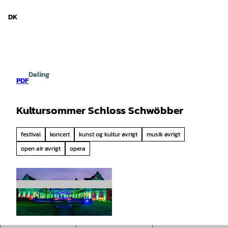
d Niedersachsen
T
i
DK
Søg
Menu
l
i
n
d
h
Deling
o
PDF
l
d
Kultursommer Schloss Schwöbber
festival
koncert
kunst og kultur øvrigt
musik øvrigt
open air øvrigt
opera
© Touristikzentrum Westliches Weserbergland,
Schlosshotel Münchhausen |
CC-BY-SA