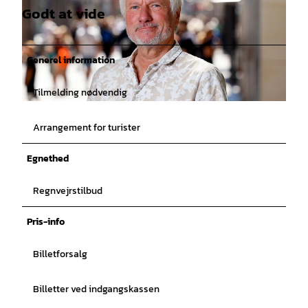
Godt at vide
Generel information
Tilmelding nødvendig
© Christoph Hardt |
CC-BY
Arrangement for turister
Egnethed
Regnvejrstilbud
Pris-info
Billetforsalg
Billetter ved indgangskassen