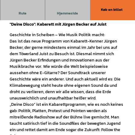
Køb en billet
Rute
Hjemmeside
Kabarett auf Juist mit Jürgen Becker
"Deine Disco": Kabarett mit Jürgen Becker auf Juist
Geschichte in Scheiben – Wie Musik Politik macht:
Das ist das neue Programm von Kabarett-Kenner Jürgen
Becker, der gerne mindestens einmal im Jahr bei uns auf
dem Töwerland Juist zu Besuch ist. Diesmal nimmt sich
Jürgen Becker Erfindungen und Innovationen aus der
Musikbrache vor. Wie würde die Welt beispielsweise
aussehen ohne E-Gitarre? Der Soundtrack unserer
Geschichte wäre ein anderer. Und auch aktuell wird es: Die
Klimabewegung steht heute ohne eigenen Sound da und
droht zu verlieren, denn wir alle wissen, dass die Erde
unausweichlich und unaufhaltbar heißer wird.
„Deine Disco“ ist ein Kabarettprogramm, wie es noch keines
gab: Politik, Platten, Protest und Pointen werden als
mitreißende Radioshow auf der Bühne live gemischt. Man
taucht satirisch tief in die Soundfiles der bewegten Jugend
ein und rettet damit am Ende sogar die Zukunft: Follow the