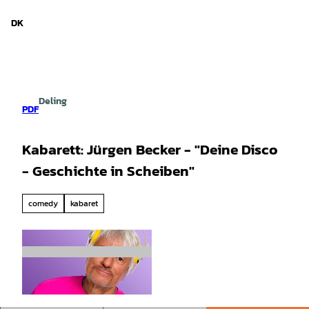
d Niedersachsen
T
i
DK
Søg
Menu
l
i
n
d
h
Deling
o
PDF
l
d
Kabarett: Jürgen Becker - "Deine Disco
- Geschichte in Scheiben"
comedy
kabaret
© S. Knoch |
CC-BY