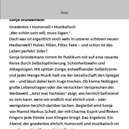
Rute
Kabarett und Comedy auf Juist: "Jetzt mal Tacheles" mit
Sonja Gründemann
Gnadenlos ▪ Humorvoll ▪ Musikalisch
„Wer schön sein will, muss lügen.“
Doch was ist eigentlich noch wahr in unserer schönen neuen
Medienwelt? Pulver, Pillen, Filter, Fake – und schon ist das
Leben perfekt. Oder?
Sonja Gründemann nimmt ihr Publikum mit auf eine rasante
Reise durch Selbstoptimierung, Schönheitswahn und
Alltagslügen. Mit spitzer Zunge, entwaffnender Selbstironie
und jeder Menge Musik hält sie der Gesellschaft den Spiegel
vor – und lässt dabei kein Auge trocken. Ob kleine Notlügen,
große Lebensfragen oder die verrückten Versprechen der
Werbewelt: „Jetzt mal Tacheles“ zeigt, wie herrlich befreiend
es sein kann, wenn wir endlich mal ehrlich sind – oder
wenigstens herzlich darüber lachen. Begleitet wird Sonja
von Pianist Markus Schell, der mit Charme, Esprit und flinken
Fingern jede Pointe zum Klingen bringt. Das Ergebnis: Ein
Abend, der gnadenlos ehrlich, humorvoll und musikalisch ist