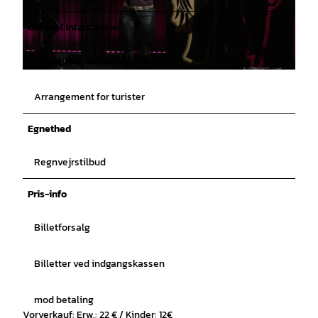
Generel information
Tilmelding nødvendig
© Sonja Gründemann |
CC-BY
Arrangement for turister
Egnethed
Regnvejrstilbud
Pris-info
Billetforsalg
Billetter ved indgangskassen
mod betaling
Vorverkauf: Erw.: 22 € / Kinder: 12€