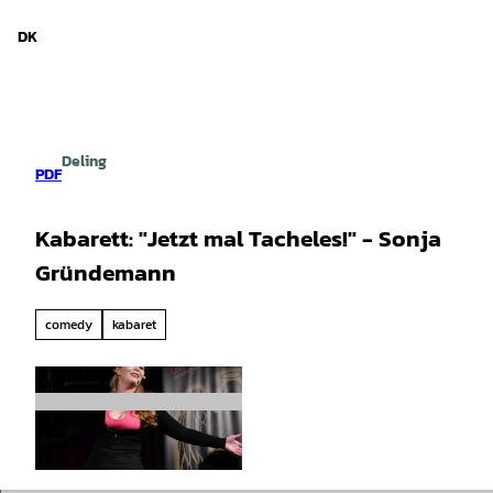
d Niedersachsen
T
i
DK
Søg
Menu
l
i
n
d
h
Deling
o
PDF
l
d
Kabarett: "Jetzt mal Tacheles!" - Sonja
Gründemann
comedy
kabaret
© Sonja Gründemann |
CC-BY