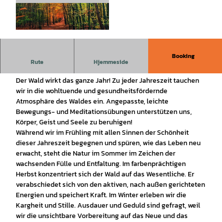
© Potthoff |
CC0
Booking
Im Herbst zeigt der Wald Ruhe und Tiefe – Waldbaden stärkt
Rute
Hjemmeside
Achtsamkeit, Gelassenheit und innere Kraft.
Der Wald wirkt das ganze Jahr! Zu jeder Jahreszeit tauchen
wir in die wohltuende und gesundheitsfördernde
Atmosphäre des Waldes ein. Angepasste, leichte
Bewegungs- und Meditationsübungen unterstützen uns,
Körper, Geist und Seele zu beruhigen!
Während wir im Frühling mit allen Sinnen der Schönheit
dieser Jahreszeit begegnen und spüren, wie das Leben neu
erwacht, steht die Natur im Sommer im Zeichen der
wachsenden Fülle und Entfaltung. Im farbenprächtigen
Herbst konzentriert sich der Wald auf das Wesentliche. Er
verabschiedet sich von den aktiven, nach außen gerichteten
Energien und speichert Kraft. Im Winter erleben wir die
Kargheit und Stille. Ausdauer und Geduld sind gefragt, weil
wir die unsichtbare Vorbereitung auf das Neue und das