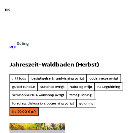
d Niedersachsen
T
i
DK
Søg
Menu
l
i
n
d
h
Deling
o
PDF
l
d
Jahreszeit-Waldbaden (Herbst)
… til fods
besigtigelse & rundvisning øvrigt
uddannelse øvrigt
guidet rundtur
sundhed øvrigt
natur og miljø
naturguidning
seminar/kursus/workshop øvrigt
temaguidning
foredrag, diskussion, oplæsning øvrigt
guidning
fra 20,00 € p.P.