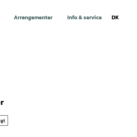
Arrangementer
Info & service
DK
Søg
r
igt