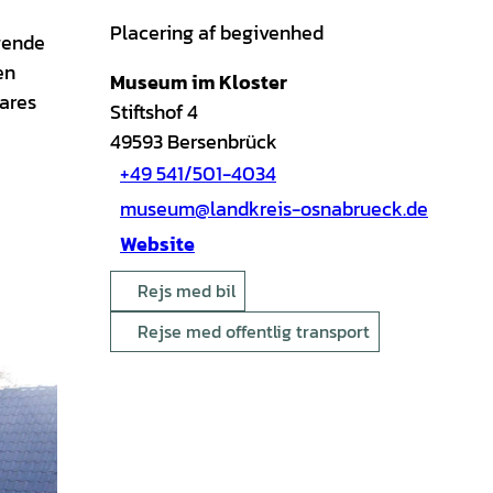
Placering af begivenhed
gende
en
Museum im Kloster
lares
Stiftshof 4
49593
Bersenbrück
+49 541/501-4034
museum@landkreis-osnabrueck.de
Website
Rejs med bil
Rejse med offentlig transport