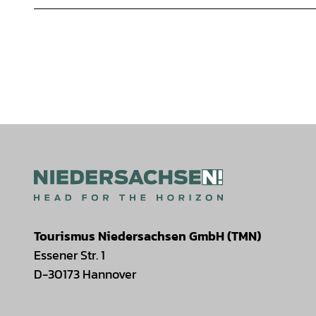
Tourismus Niedersachsen GmbH (TMN)
Essener Str. 1
D-30173 Hannover