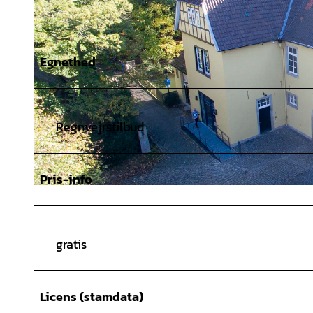
Egnethed
Regnvejrstilbud
Pris-info
© Landkreis Osnabrück/Uwe Lewandowksi |
CC-BY-SA
gratis
Licens (stamdata)