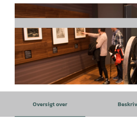
© info@lewandowski-foto.de, UWE LEWANDOWSKI;info@lewandowski |
CC-BY-SA
Oversigt over
Beskri