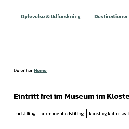
T
i
Oplevelse & Udforskning
Destinationer
l
i
n
d
h
o
l
Du er her
Home
d
Eintritt frei im Museum im Kloste
udstilling
permanent udstilling
kunst og kultur øvr