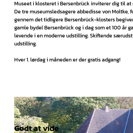
Museet i klosteret i Bersenbrück inviterer dig til
De tre museumsledsagere abbedisse von Moltke, f
gennem det tidligere Bersenbrück-klosters begivenh
gamle bydel Bersenbrück og i dag som et 100 år ga
levende i en moderne udstilling. Skiftende særuds
udstilling.
Hver 1. lørdag i måneden er der gratis adgang!
Godt at vide