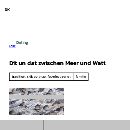
d Niedersachsen
T
i
DK
Søg
Menu
l
i
n
d
h
Deling
o
PDF
l
d
Dit un dat zwischen Meer und Watt
tradition, skik og brug, folkefest øvrigt
familie
© Kurverwaltung Wangerooge |
CC0