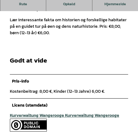
Tilmelding online eller i Nationalparkhuset, telefon
Rute
Opkald
Hjemmeside
+4944698397 påkrævet.
Lær interessante fakta om historien og forskellige habitater
på en guidet tur på øen og dens naturhistorie. Pris: €8,00,
børn (12-13 år) €6,00.
Godt at vide
Pris-info
Kostenbeitrag: 8,00 €, Kinder (12-13 Jahre) 6,00 €.
Licens (stamdata)
Kurverwaltung Wangerooge Kurverwaltung Wangerooge