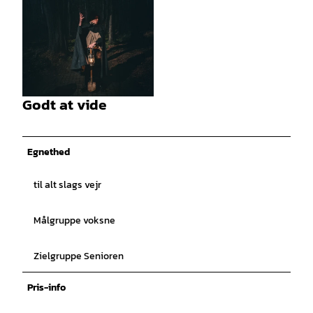
© Walk With Me GmbH |
CC-BY-SA
Godt at vide
© Walk With Me GmbH |
CC-BY-SA
Egnethed
til alt slags vejr
Målgruppe voksne
Zielgruppe Senioren
Pris-info