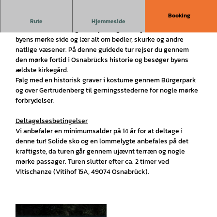
Booking
Eventyrlig tur om aftenen
Rute
Hjemmeside
Keder Osnabrück sig bare lykkeligt? - Nej, slet ikke! Udforsk
byens mørke side og lær alt om bødler, skurke og andre
natlige væsener. På denne guidede tur rejser du gennem
den mørke fortid i Osnabrücks historie og besøger byens
ældste kirkegård.
Følg med en historisk graver i kostume gennem Bürgerpark
og over Gertrudenberg til gerningsstederne for nogle mørke
forbrydelser.
Deltagelsesbetingelser
Vi anbefaler en minimumsalder på 14 år for at deltage i
denne tur! Solide sko og en lommelygte anbefales på det
kraftigste, da turen går gennem ujævnt terræn og nogle
mørke passager. Turen slutter efter ca. 2 timer ved
Vitischanze (Vitihof 15A, 49074 Osnabrück).