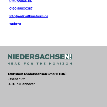
0160 99800387
0160 99800387
info@walkwithmetours.de
Website
Tourismus Niedersachsen GmbH (TMN)
Essener Str. 1
D-30173 Hannover