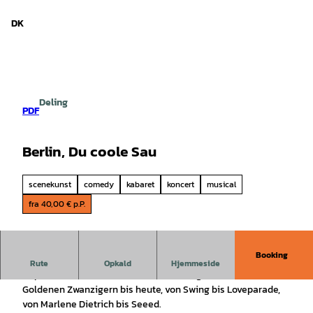
d Niedersachsen
T
i
DK
Søg
Menu
l
i
n
d
h
Deling
o
PDF
l
d
Berlin, Du coole Sau
scenekunst
comedy
kabaret
koncert
musical
fra 40,00 € p.P.
Booking
The Capital Dance Orchestra feat. Sharon Brauner & Meta
Rute
Opkald
Hjemmeside
Hüper nehmen uns mit auf eine einmalige Zeitreise: Von den
Goldenen Zwanzigern bis heute, von Swing bis Loveparade,
von Marlene Dietrich bis Seeed.