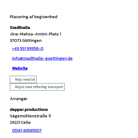
Placering af begivenhed
Stadthalle
Jina-Mahsa-Amini-Platz 1
37073
Göttingen
+49 551 99958-0
info@stadthalle-goettingen.de
Website
Rejs med bil
Rejse med offentlig transport
Arrangør
dapper.productions
Sägemühlenstraße 11
29221
Celle
05141 48585507