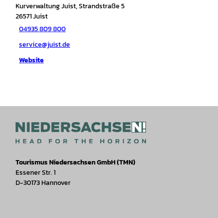
Kurverwaltung Juist, Strandstraße 5
26571
Juist
04935 809 800
service@juist.de
Website
Tourismus Niedersachsen GmbH (TMN)
Essener Str. 1
D-30173 Hannover