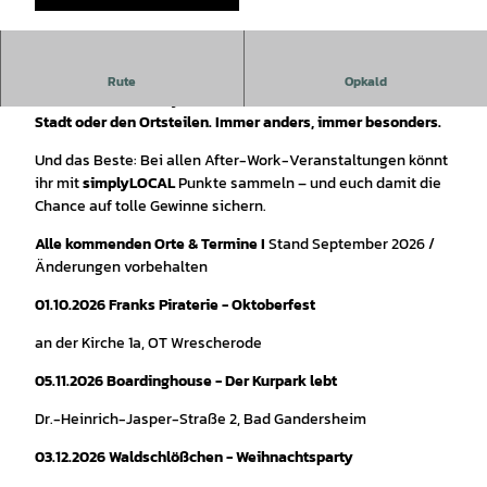
©
CC-BY
Der After-Work-Treff lädt zum Zusammenkommen, Plaudern
Rute
Opkald
und Genießen ein – jedes Mal in einer neuen Location in der
Stadt oder den Ortsteilen. Immer anders, immer besonders.
Und das Beste: Bei allen After-Work-Veranstaltungen könnt
ihr mit
simplyLOCAL
Punkte sammeln – und euch damit die
Chance auf tolle Gewinne sichern.
Alle kommenden Orte & Termine I
Stand September 2026 /
Änderungen vorbehalten
01.10.2026
Franks Piraterie - Oktoberfest
an der Kirche 1a, OT Wrescherode
05.11.2026
Boardinghouse - Der Kurpark lebt
Dr.-Heinrich-Jasper-Straße 2, Bad Gandersheim
03.12.2026
Waldschlößchen - Weihnachtsparty