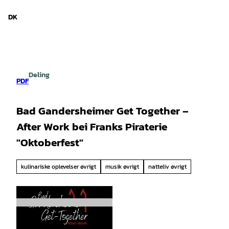
d Niedersachsen
T
i
DK
Søg
Menu
l
i
n
d
h
Deling
o
PDF
l
d
Bad Gandersheimer Get Together –
After Work bei Franks Piraterie
"Oktoberfest"
kulinariske oplevelser øvrigt
musik øvrigt
natteliv øvrigt