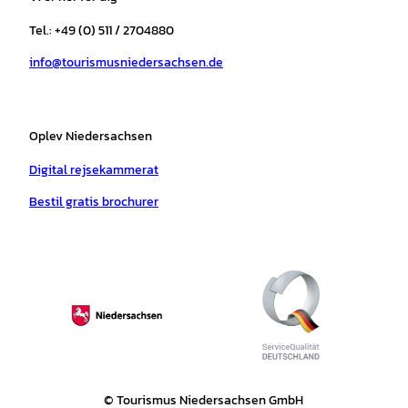
g
o
k
b
a
r
r
o
e
p
e
Tel.: +49 (0) 511 / 2704880
a
k
p
s
info@tourismusniedersachsen.de
m
t
Oplev Niedersachsen
Digital rejsekammerat
Bestil gratis brochurer
© Tourismus Niedersachsen GmbH