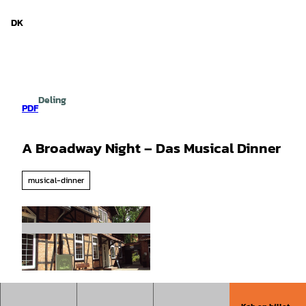
d Niedersachsen
T
i
DK
Søg
Menu
l
i
n
d
h
Deling
o
PDF
l
d
A Broadway Night – Das Musical Dinner
musical-dinner
©
CC-BY