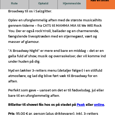
Køb en billet
Rute
Opkald
Hjemmeside
En aften fuld af glamour, musik og følelser - direkte fra
Broadway til os i Salzgitter.
Oplev en uforglemmelig aften med de største musicalhits
gennem tiderne - fra CATS til MAMMA MIA til We Will Rock
You. Der er også rock'n'roll, ballader og en charmerende,
fængslende liveoptræden med en stjernegæst, vært og
masser af glamour.
"A Broadway Night" er mere end bare en middag - det er en
galla fuld af show, musik og overraskelser, der vil komme ind
under huden på dig.
Nyd en lækker 3-retters menu (detaljer følger) i en stilfuld
atmosfære, og lad dig blive ført væk til Broadway for en
aften.
Perfekt som gave - uanset om det er til fødselsdag, jul eller
bare til en uforglemmelig aften.
Billetter til showet fås hos os på stedet på
Peak
eller
online
.
Pris:
95,00 € pr. person (plus drikkevarer), inkl. 3-retters