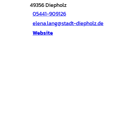
49356
Diepholz
05441-909126
elena.lang@stadt-diepholz.de
Website