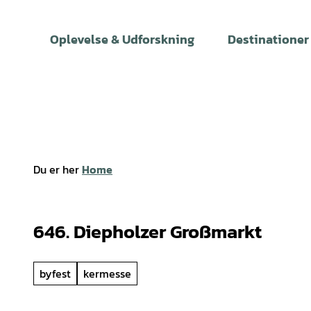
T
i
Oplevelse & Udforskning
Destinationer
l
i
n
d
h
o
l
Du er her
Home
d
646. Diepholzer Großmarkt
byfest
kermesse