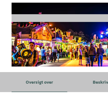
© Kornietzky |
CC-BY
Oversigt over
Beskri