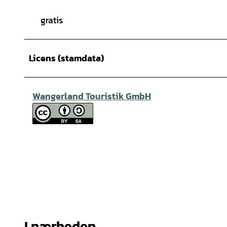
gratis
Licens (stamdata)
Wangerland Touristik GmbH
I nærheden