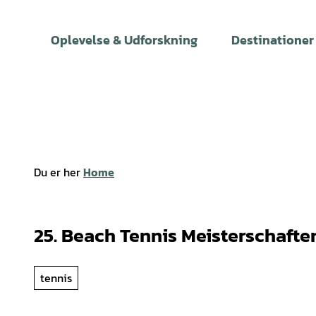
T
i
Oplevelse & Udforskning
Destinationer
l
i
n
d
h
o
l
Du er her
Home
d
25. Beach Tennis Meisterschafte
tennis