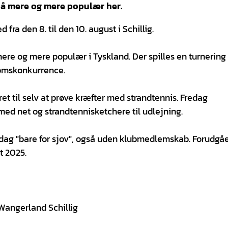
så mere og mere populær her.
ra den 8. til den 10. august i Schillig.
ere og mere populær i Tyskland. Der spilles en turnering 
omskonkurrence.
ret til selv at prøve kræfter med strandtennis. Fredag
med net og strandtennisketchere til udlejning.
ndag "bare for sjov", også uden klubmedlemskab. Forudg
t 2025.
 Wangerland Schillig