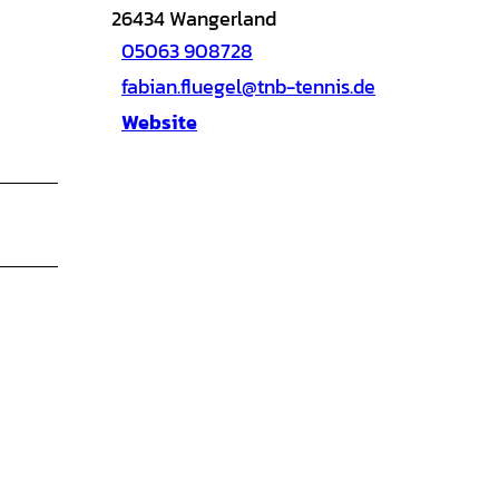
26434
Wangerland
05063 908728
fabian.fluegel@tnb-tennis.de
Website