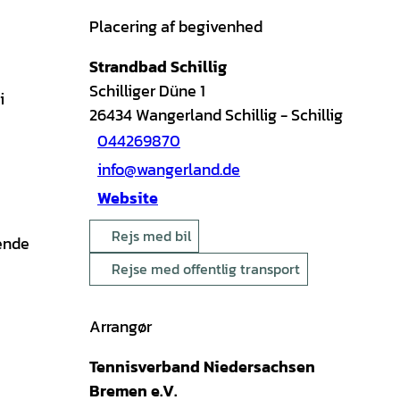
Placering af begivenhed
Strandbad Schillig
Schilliger Düne 1
i
26434
Wangerland Schillig
- Schillig
044269870
info@wangerland.de
Website
Rejs med bil
ående
Rejse med offentlig transport
Arrangør
Tennisverband Niedersachsen
Bremen e.V.