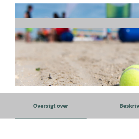
© Tim Alex |
CC-BY-SA
Oversigt over
Beskri